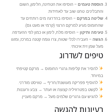
הוספת טעמים
– הוסיפו את הטחינה, הלימון, השום
והתבלינים. טחנו שוב עד לאחידות.
שליטה במרקם
– הוסיפו בהדרגה מים רותחים עד
שהחומוס מגיע למרקם הרצוי (קרמי או מעט גס).
טעימה ותיקון
– הוסיפו מלח, לימון או כמון לפי ההעדפה.
הגשה
– העבירו לכלי שטוח, צרו גומה קטנה במרכז, ומזגו
מעל שמן זית איכותי.
טיפים לשדרוג
להסיר את קליפות גרגרי החומוס → מרקם קטיפתי
במיוחד.
להוסיף פפריקה מעושנת/חריף → טוויסט מודרני.
לקשט בפטרוזיליה קצוצה או זעתר → צבע ורעננות.
להגיש עם גרגרים שלמים מעל → מרקם מעניין.
רעיונות להגשה