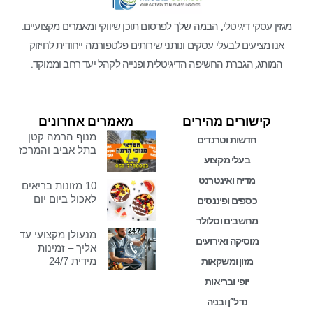
מגזין עסקי דיגיטלי, הבמה שלך לפרסום תוכן שיווקי ומאמרים מקצועיים.
אנו מציעים לבעלי עסקים ונותני שירותים פלטפורמה ייחודית לחיזוק
המותג, הגברת החשיפה הדיגיטלית ופנייה לקהל יעד רחב וממוקד.
קישורים מהירים
מאמרים אחרונים
מנוף הרמה קטן
חדשות וטרנדים
בתל אביב והמרכז
בעלי מקצוע
מדיה ואינטרנט
10 מזונות בריאים
לאכול ביום יום
כספים ופיננסים
מחשבים וסלולר
מנעולן מקצועי עד
מוסיקה ואירועים
אליך – זמינות
מידית 24/7
מזון ומשקאות
יופי ובריאות
נדל”ן ובניה