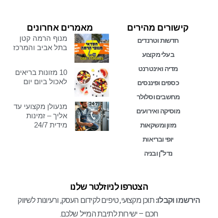
קישורים מהירים
מאמרים אחרונים
מנוף הרמה קטן
חדשות וטרנדים
בתל אביב והמרכז
בעלי מקצוע
מדיה ואינטרנט
10 מזונות בריאים
לאכול ביום יום
כספים ופיננסים
מחשבים וסלולר
מנעולן מקצועי עד
מוסיקה ואירועים
אליך – זמינות
מידית 24/7
מזון ומשקאות
יופי ובריאות
נדל”ן ובניה
הצטרפו לניוזלטר שלנו
הירשמו וקבלו:
תוכן מקצועי, טיפים לקידום העסק, ורעיונות לשיווק
חכם – ישירות לתיבת המייל שלכם.