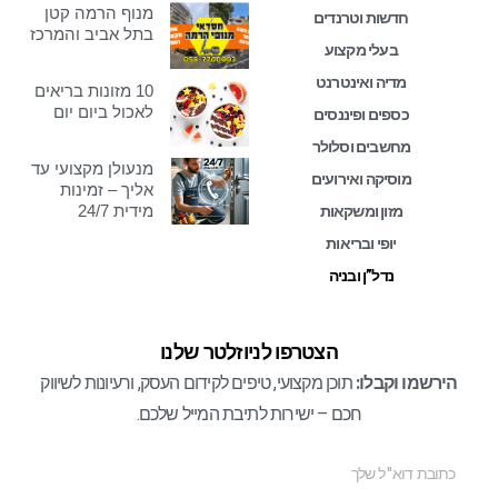
מנוף הרמה קטן
חדשות וטרנדים
בתל אביב והמרכז
בעלי מקצוע
מדיה ואינטרנט
10 מזונות בריאים
לאכול ביום יום
כספים ופיננסים
מחשבים וסלולר
מנעולן מקצועי עד
מוסיקה ואירועים
אליך – זמינות
מידית 24/7
מזון ומשקאות
יופי ובריאות
נדל”ן ובניה
הצטרפו לניוזלטר שלנו
הירשמו וקבלו:
תוכן מקצועי, טיפים לקידום העסק, ורעיונות לשיווק
חכם – ישירות לתיבת המייל שלכם.