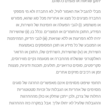
יתוקן שגיאות או פגמים כלשהם.
מבלי להגביל את האמור לעיל, לא החברה ולא מי מספקי
החברה מציגים כל מצג או אחריות מכל סוג שהוא, מפורש
או משתמע: (i) לגבי הפעולה או הזמינות של השירות, או
המידע, התוכן והחומרים או המוצרים. נכלל בו; (ii) שהשירות
יהיה ללא הפרעות או ללא שגיאות; (iii) לגבי הדיוק, המהימנות
או המטבע של כל מידע או תוכן המסופקים באמצעות
השירות; או (iv) שהשירות, השרתים שלו, התוכן או הדואר
האלקטרוני שנשלחו מהחברה או מטעמה נקיים מווירוסים,
סקריפטים, סוסים טרויאניים, תולעים, תוכנות זדוניות, פצצות
זמן או רכיבים מזיקים אחרים.
תחומי שיפוט מסוימים אינם מאפשרים החרגה של סוגים
מסוימים של אחריות או הגבלות על זכויות סטטוטוריות
החלות של צרכן, ולכן ייתכן שחלק או כולן מההחרגות
וההגבלות שלעיל לא יחולו עליך. אבל במקרה כזה ההחרגות