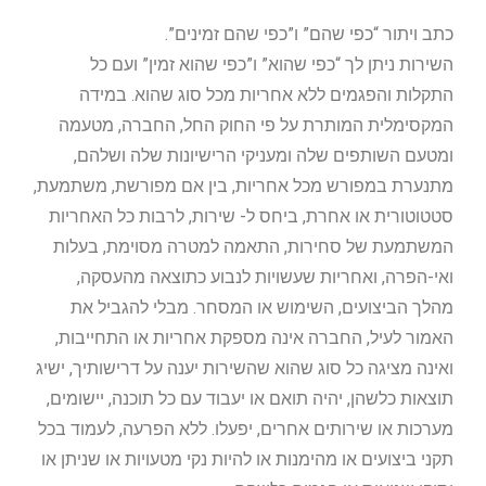
כתב ויתור “כפי שהם” ו”כפי שהם זמינים”.
השירות ניתן לך “כפי שהוא” ו”כפי שהוא זמין” ועם כל
התקלות והפגמים ללא אחריות מכל סוג שהוא. במידה
המקסימלית המותרת על פי החוק החל, החברה, מטעמה
ומטעם השותפים שלה ומעניקי הרישיונות שלה ושלהם,
מתנערת במפורש מכל אחריות, בין אם מפורשת, משתמעת,
סטטוטורית או אחרת, ביחס ל- שירות, לרבות כל האחריות
המשתמעת של סחירות, התאמה למטרה מסוימת, בעלות
ואי-הפרה, ואחריות שעשויות לנבוע כתוצאה מהעסקה,
מהלך הביצועים, השימוש או המסחר. מבלי להגביל את
האמור לעיל, החברה אינה מספקת אחריות או התחייבות,
ואינה מציגה כל סוג שהוא שהשירות יענה על דרישותיך, ישיג
תוצאות כלשהן, יהיה תואם או יעבוד עם כל תוכנה, יישומים,
מערכות או שירותים אחרים, יפעלו. ללא הפרעה, לעמוד בכל
תקני ביצועים או מהימנות או להיות נקי מטעויות או שניתן או